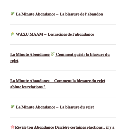
𝐋𝐚 𝐌𝐢𝐧𝐮𝐭𝐞 𝐀𝐛𝐨𝐧𝐝𝐚𝐧𝐜𝐞 – 𝐋𝐚 𝐛𝐥𝐞𝐬𝐬𝐮𝐫𝐞 𝐝𝐞 𝐥’𝐚𝐛𝐚𝐧𝐝𝐨𝐧
𝐖𝐀𝐗𝐔 𝐌𝐀𝐀𝐌 – 𝐋𝐞𝐬 𝐫𝐚𝐜𝐢𝐧𝐞𝐬 𝐝𝐞 𝐥’𝐚𝐛𝐨𝐧𝐝𝐚𝐧𝐜𝐞
𝐋𝐚 𝐌𝐢𝐧𝐮𝐭𝐞 𝐀𝐛𝐨𝐧𝐝𝐚𝐧𝐜𝐞
𝐂𝐨𝐦𝐦𝐞𝐧𝐭 𝐠𝐮𝐞́𝐫𝐢𝐫 𝐥𝐚 𝐛𝐥𝐞𝐬𝐬𝐮𝐫𝐞 𝐝𝐮
𝐫𝐞𝐣𝐞𝐭
𝐋𝐚 𝐌𝐢𝐧𝐮𝐭𝐞 𝐀𝐛𝐨𝐧𝐝𝐚𝐧𝐜𝐞 – 𝐂𝐨𝐦𝐦𝐞𝐧𝐭 𝐥𝐚 𝐛𝐥𝐞𝐬𝐬𝐮𝐫𝐞 𝐝𝐮 𝐫𝐞𝐣𝐞𝐭
𝐚𝐛𝐢̂𝐦𝐞 𝐥𝐞𝐬 𝐫𝐞𝐥𝐚𝐭𝐢𝐨𝐧𝐬 ?
𝐋𝐚 𝐌𝐢𝐧𝐮𝐭𝐞 𝐀𝐛𝐨𝐧𝐝𝐚𝐧𝐜𝐞 – 𝐋𝐚 𝐛𝐥𝐞𝐬𝐬𝐮𝐫𝐞 𝐝𝐮 𝐫𝐞𝐣𝐞𝐭
𝐑𝐞́𝐯𝐞̀𝐥𝐞 𝐭𝐨𝐧 𝐀𝐛𝐨𝐧𝐝𝐚𝐧𝐜𝐞 𝐃𝐞𝐫𝐫𝐢𝐞̀𝐫𝐞 𝐜𝐞𝐫𝐭𝐚𝐢𝐧𝐞𝐬 𝐫𝐞́𝐚𝐜𝐭𝐢𝐨𝐧𝐬… 𝐢𝐥 𝐲 𝐚