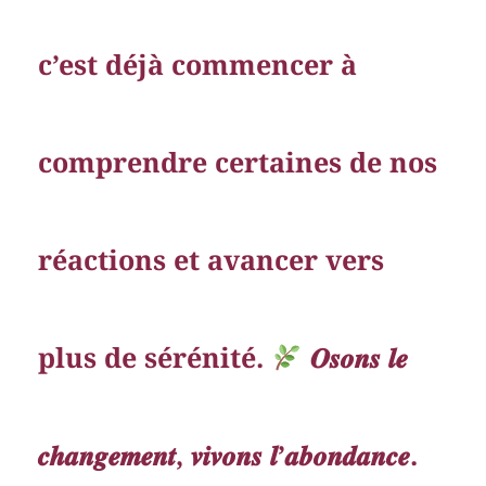
c’est déjà commencer à
comprendre certaines de nos
réactions et avancer vers
plus de sérénité.
𝑶𝒔𝒐𝒏𝒔 𝒍𝒆
𝒄𝒉𝒂𝒏𝒈𝒆𝒎𝒆𝒏𝒕, 𝒗𝒊𝒗𝒐𝒏𝒔 𝒍’𝒂𝒃𝒐𝒏𝒅𝒂𝒏𝒄𝒆.