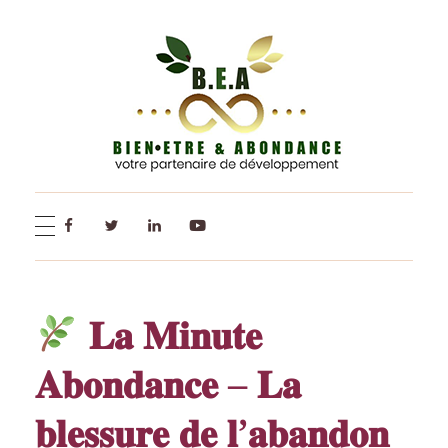
BEA - Bien-Être et Abondance
𝐋𝐚 𝐌𝐢𝐧𝐮𝐭𝐞
𝐀𝐛𝐨𝐧𝐝𝐚𝐧𝐜𝐞 – 𝐋𝐚
𝐛𝐥𝐞𝐬𝐬𝐮𝐫𝐞 𝐝𝐞 𝐥’𝐚𝐛𝐚𝐧𝐝𝐨𝐧