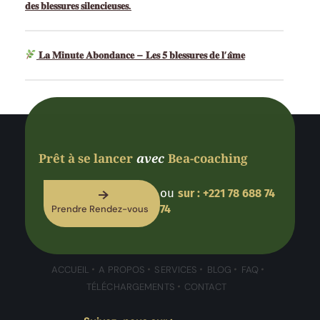
𝐝𝐞𝐬 𝐛𝐥𝐞𝐬𝐬𝐮𝐫𝐞𝐬 𝐬𝐢𝐥𝐞𝐧𝐜𝐢𝐞𝐮𝐬𝐞𝐬.
𝐋𝐚 𝐌𝐢𝐧𝐮𝐭𝐞 𝐀𝐛𝐨𝐧𝐝𝐚𝐧𝐜𝐞 – 𝐋𝐞𝐬 𝟓 𝐛𝐥𝐞𝐬𝐬𝐮𝐫𝐞𝐬 𝐝𝐞 𝐥’𝐚̂𝐦𝐞
Prêt à se lancer
avec
Bea-coaching
ou
sur : +221 78 688 74
74
Prendre Rendez-vous
ACCUEIL
A PROPOS
SERVICES
BLOG
FAQ
TÉLÉCHARGEMENTS
CONTACT