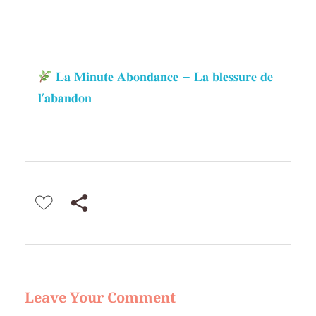
𝐋𝐚 𝐌𝐢𝐧𝐮𝐭𝐞 𝐀𝐛𝐨𝐧𝐝𝐚𝐧𝐜𝐞 – 𝐋𝐚 𝐛𝐥𝐞𝐬𝐬𝐮𝐫𝐞 𝐝𝐞
𝐥’𝐚𝐛𝐚𝐧𝐝𝐨𝐧
Leave Your Comment