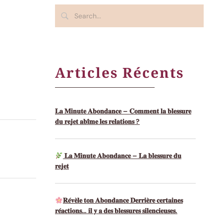
Articles Récents
𝐋𝐚 𝐌𝐢𝐧𝐮𝐭𝐞 𝐀𝐛𝐨𝐧𝐝𝐚𝐧𝐜𝐞 – 𝐂𝐨𝐦𝐦𝐞𝐧𝐭 𝐥𝐚 𝐛𝐥𝐞𝐬𝐬𝐮𝐫𝐞
𝐝𝐮 𝐫𝐞𝐣𝐞𝐭 𝐚𝐛𝐢̂𝐦𝐞 𝐥𝐞𝐬 𝐫𝐞𝐥𝐚𝐭𝐢𝐨𝐧𝐬 ?
𝐋𝐚 𝐌𝐢𝐧𝐮𝐭𝐞 𝐀𝐛𝐨𝐧𝐝𝐚𝐧𝐜𝐞 – 𝐋𝐚 𝐛𝐥𝐞𝐬𝐬𝐮𝐫𝐞 𝐝𝐮
𝐫𝐞𝐣𝐞𝐭
𝐑𝐞́𝐯𝐞̀𝐥𝐞 𝐭𝐨𝐧 𝐀𝐛𝐨𝐧𝐝𝐚𝐧𝐜𝐞 𝐃𝐞𝐫𝐫𝐢𝐞̀𝐫𝐞 𝐜𝐞𝐫𝐭𝐚𝐢𝐧𝐞𝐬
𝐫𝐞́𝐚𝐜𝐭𝐢𝐨𝐧𝐬… 𝐢𝐥 𝐲 𝐚 𝐝𝐞𝐬 𝐛𝐥𝐞𝐬𝐬𝐮𝐫𝐞𝐬 𝐬𝐢𝐥𝐞𝐧𝐜𝐢𝐞𝐮𝐬𝐞𝐬.