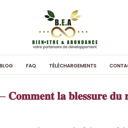
BEA - Bien-Être et Abondance
BLOG
FAQ
TÉLÉCHARGEMENTS
CONTA
 𝐂𝐨𝐦𝐦𝐞𝐧𝐭 𝐥𝐚 𝐛𝐥𝐞𝐬𝐬𝐮𝐫𝐞 𝐝𝐮 𝐫