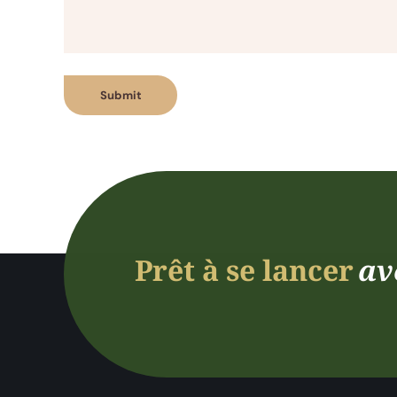
Prêt à se lancer
av