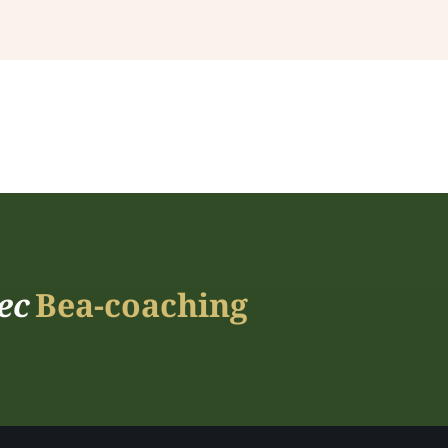
ec
Bea-coaching