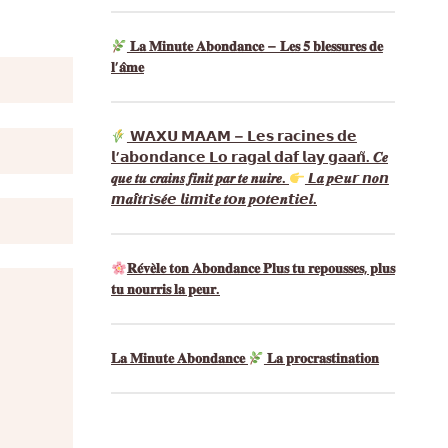
𝐋𝐚 𝐌𝐢𝐧𝐮𝐭𝐞 𝐀𝐛𝐨𝐧𝐝𝐚𝐧𝐜𝐞 – 𝐋𝐞𝐬 𝟓 𝐛𝐥𝐞𝐬𝐬𝐮𝐫𝐞𝐬 𝐝𝐞
𝐥’𝐚̂𝐦𝐞
𝗪𝗔𝗫𝗨 𝗠𝗔𝗔𝗠 – 𝗟𝗲𝘀 𝗿𝗮𝗰𝗶𝗻𝗲𝘀 𝗱𝗲
𝗹’𝗮𝗯𝗼𝗻𝗱𝗮𝗻𝗰𝗲 𝗟𝗼 𝗿𝗮𝗴𝗮𝗹 𝗱𝗮𝗳 𝗹𝗮𝘆 𝗴𝗮𝗮𝗻̃. 𝑪𝒆
𝒒𝒖𝒆 𝒕𝒖 𝒄𝒓𝒂𝒊𝒏𝒔 𝒇𝒊𝒏𝒊𝒕 𝒑𝒂𝒓 𝒕𝒆 𝒏𝒖𝒊𝒓𝒆.
𝙇𝒂 𝒑𝙚𝒖𝙧 𝙣𝒐𝙣
𝙢𝒂𝙞̂𝒕𝙧𝒊𝙨𝒆́𝙚 𝙡𝒊𝙢𝒊𝙩𝒆 𝒕𝙤𝒏 𝒑𝙤𝒕𝙚𝒏𝙩𝒊𝙚𝒍.
𝐑𝐞́𝐯𝐞̀𝐥𝐞 𝐭𝐨𝐧 𝐀𝐛𝐨𝐧𝐝𝐚𝐧𝐜𝐞 𝐏𝐥𝐮𝐬 𝐭𝐮 𝐫𝐞𝐩𝐨𝐮𝐬𝐬𝐞𝐬, 𝐩𝐥𝐮𝐬
𝐭𝐮 𝐧𝐨𝐮𝐫𝐫𝐢𝐬 𝐥𝐚 𝐩𝐞𝐮𝐫.
𝐋𝐚 𝐌𝐢𝐧𝐮𝐭𝐞 𝐀𝐛𝐨𝐧𝐝𝐚𝐧𝐜𝐞
𝐋𝐚 𝐩𝐫𝐨𝐜𝐫𝐚𝐬𝐭𝐢𝐧𝐚𝐭𝐢𝐨𝐧