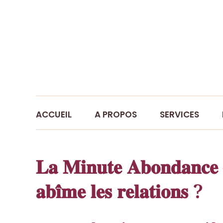
ACCUEIL
A PROPOS
SERVICES
𝐋𝐚 𝐌𝐢𝐧𝐮𝐭𝐞 𝐀𝐛𝐨𝐧𝐝𝐚𝐧𝐜𝐞 –
𝐚𝐛𝐢̂𝐦𝐞 𝐥𝐞𝐬 𝐫𝐞𝐥𝐚𝐭𝐢𝐨𝐧𝐬 ?