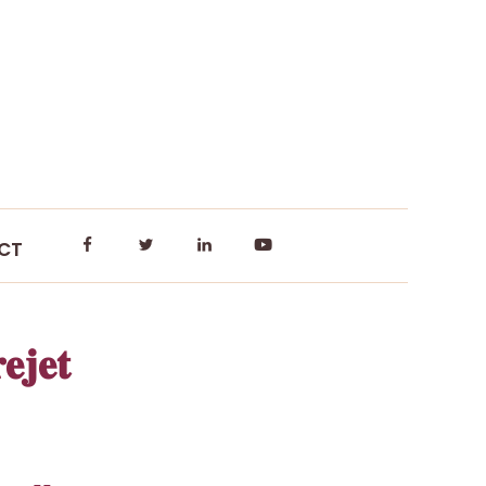
CT
𝐣𝐞𝐭