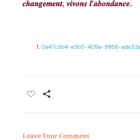
𝒄𝒉𝒂𝒏𝒈𝒆𝒎𝒆𝒏𝒕, 𝒗𝒊𝒗𝒐𝒏𝒔 𝒍’𝒂𝒃𝒐𝒏𝒅𝒂𝒏𝒄𝒆.
0a47c3b4-e5b5-409a-9958-ada32a
Leave Your Comment